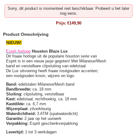
Sorry, dit product is momenteel niet beschikbaar. Probeert u het later
nog eens.
Prijs:
€149,90
Product Omschrijving
NIEUW!
Esprit horloge
Houston Blaze Lux
Dit fraaie horloge uit de populaire houston serie van
Esprit is in een nieuw jasje gegoten! Met Milanese/Mesh
band en verstelbare clipsluiting van edelstaal.
De Lux uitvoering heeft fraaie roségouden accenten;
een roségouden kroon, wijzers en logo.
Band:
edelstalen Milanese/Mesh band
Bandbreedte:
ca. 18 mm
Sluiting:
clipsluiting, verstelbaar
Kast:
edelstaal, rechthoekig, ca. 18 mm
Kastdikte:
ca. 6,7 mm
Wijzerplaat:
zilverkleurig
Waterdichtheid:
3 ATM (spatwaterdicht)
Garantie:
2 jaar op het uurwerk
Verpakking:
Esprit geschenkverpakking
Levertijd:
1 tot 3 werkdagen