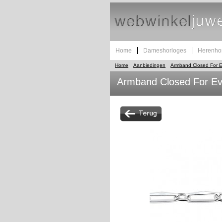
Home
Dameshorloges
Herenho
Home
Aanbiedingen
Armband Closed For E
Armband Closed For Ev
Sieraden dames
Armband Closed For Ever m