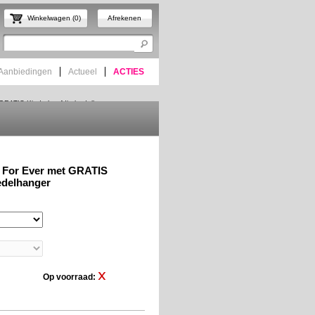
Winkelwagen (0)
Afrekenen
Aanbiedingen
Actueel
ACTIES
 GRATIS Kinderhoofdje bedelhanger
Home
 For Ever met GRATIS
edelhanger
Op voorraad: