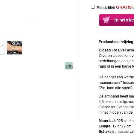
GRATIS
Mijn artikel
l
Productbeschrijving
Closed For Ever ar
Zilveren closed for 
bedelhanger; een jon
rand of in een hartje 
De hanger kan worde
naamgravure* (maxim
*Zie: toon alle specifi
De armband heeft mas
4,5 mm en is uitgevo
Closed for Ever sluit
in het midden van de 
Materiaal:
925 sterlin
Lengte:
19 of 22 cm
Schakels:
massief zil