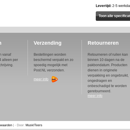
Levertijd:
2-5 werkd
Toon alle specifica
n
Verzending
Retourneren
n vanaf
Bestellingen worden
Retourneren of ruilen kan
 alleen per
beschermd verpakt en zo
binnen 10 dagen na de
hrijving.
spoedig mogelijk met
pakbondatum. Producten
Post.NL verzonden.
dienen in originele
verpakking en ongebruikt,
meer info
ongedragen en
onbeschadigd te worden
geretourneerd.
meer info
rwaarden
| - Door:
MuskITeers