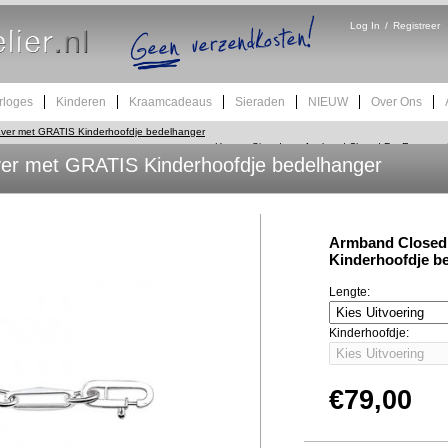
Log In
/
Registreer
rloges
Kinderen
Kraamcadeaus
Sieraden
NIEUW
Over Ons
ver met GRATIS Kinderhoofdje bedelhanger
Home
Sieraden
Armband Closed For Ever met
er met GRATIS Kinderhoofdje bedelhanger
et GRATIS Kinderhoofdje bedelhanger
Armband Closed
Kinderhoofdje b
Lengte:
Kinderhoofdje:
€79,00