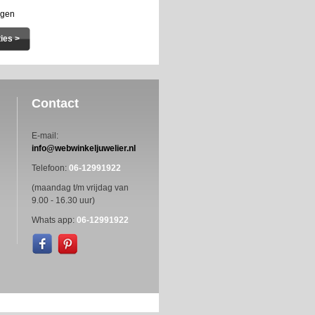
agen
ties >
Contact
E-mail:
info@webwinkeljuwelier.nl
Telefoon:
06-12991922
(maandag t/m vrijdag van
9.00 - 16.30 uur)
Whats app:
06-12991922