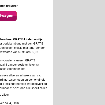
aten graveren
mband met GRATIS kinderhoofdje
ever bedelarmband met een GRATIS
gen of een meisje met rand, zonder
ter waarde van €9,95 of €10,95.
n voorzien van een GRATIS
aal 8 aaneengesloten tekens).
caties voor meer info.
sieve zilveren schakels van ca.
erd met tussenogen en een originele
ing. Het kinderhoofdje wordt bevestigd
armband* *Zie: toon alle specificaties
g zilver
ver, ca. 4,5 mm