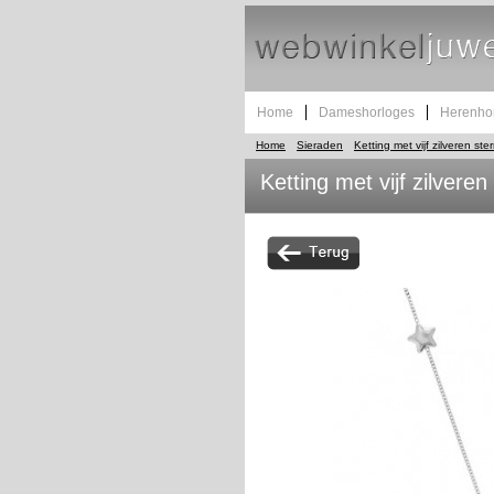
Home
Dameshorloges
Herenho
Home
Sieraden
Ketting met vijf zilveren st
Ketting met vijf zilvere