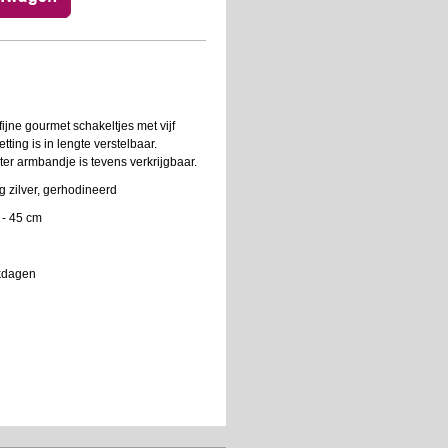
fijne gourmet schakeltjes met vijf
tting is in lengte verstelbaar.
ter armbandje is tevens verkrijgbaar.
g zilver, gerhodineerd
 - 45 cm
rkdagen