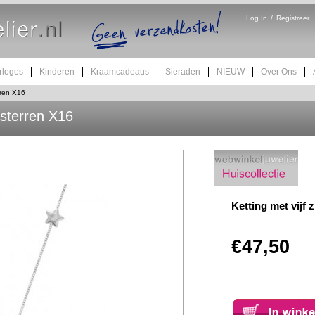
Log In
/
Registreer
rloges
Kinderen
Kraamcadeaus
Sieraden
NIEUW
Over Ons
erren X16
Home
Sieraden dames
Ketting met vijf zilveren sterren X16
n sterren X16
Ketting met vijf 
€47,50