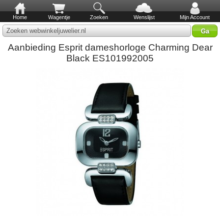
Home
Wagentje
Zoeken
Wenslijst
Mijn Account
Zoeken webwinkeljuwelier.nl
Aanbieding Esprit dameshorloge Charming Dear
Black ES101992005