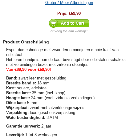
Groter / Meer Afbeeldingen
Prijs:
€69,90
or
voeg toe aan wenslijst
Product Omschrijving
Esprit dameshorloge met zwart leren bandje en mooie kast van
edelstaal.
Het leren bandje is aan de kast bevestigd door edelstalen schakels
met verbindingen bezet met zirkonia steentjes.
Van €89,90 voor €69,90!
Band:
zwart leer met gespsluiting
Breedte bandje:
18 mm
Kast:
square, edelstaal
Breedte kast:
35 mm (incl. knop)
Hoogte kast:
24 mm (excl. zirkonia verbindingen)
Dikte kast:
5 mm
Wijzerplaat:
zwart met zilverkleurige wijzers
Verpakking:
luxe geschenkverpakking
Waterbestendigheid:
3 ATM
Garantie uurwerk:
2 jaar
Levertijd:
1 tot 3 werkdagen