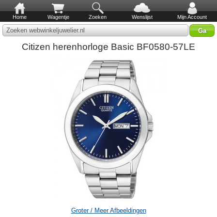
Home
Wagentje
Zoeken
Wenslijst
Mijn Account
Zoeken webwinkeljuwelier.nl
Citizen herenhorloge Basic BF0580-57LE
Groter / Meer Afbeeldingen