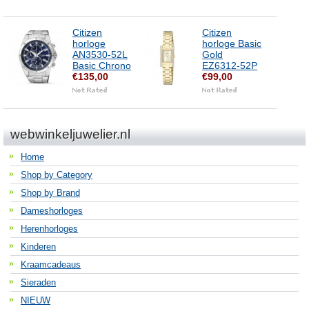
Citizen
Citizen
horloge
horloge Basic
AN3530-52L
Gold
Basic Chrono
EZ6312-52P
€135,00
€99,00
webwinkeljuwelier.nl
Home
Shop by Category
Shop by Brand
Dameshorloges
Herenhorloges
Kinderen
Kraamcadeaus
Sieraden
NIEUW