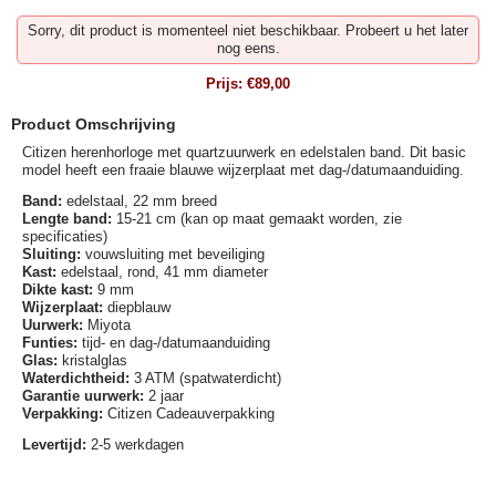
Sorry, dit product is momenteel niet beschikbaar. Probeert u het later
nog eens.
Prijs:
€89,00
Product Omschrijving
Citizen herenhorloge met quartzuurwerk en edelstalen band. Dit basic
model heeft een fraaie blauwe wijzerplaat met dag-/datumaanduiding.
Band:
edelstaal, 22 mm breed
Lengte band:
15-21 cm (kan op maat gemaakt worden, zie
specificaties)
Sluiting:
vouwsluiting met beveiliging
Kast:
edelstaal, rond, 41 mm diameter
Dikte kast:
9 mm
Wijzerplaat:
diepblauw
Uurwerk:
Miyota
Funties:
tijd- en dag-/datumaanduiding
Glas:
kristalglas
Waterdichtheid:
3 ATM (spatwaterdicht)
Garantie uurwerk:
2 jaar
Verpakking:
Citizen Cadeauverpakking
Levertijd:
2-5 werkdagen